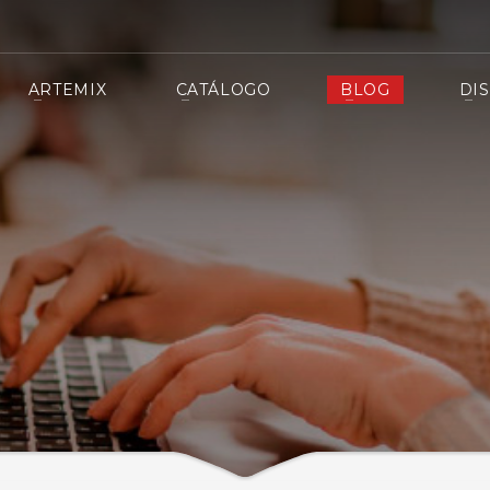
ARTEMIX
CATÁLOGO
BLOG
DI
sistente virtual
cio pre y postventa del mercado y siempre cerca de nuestros clientes.