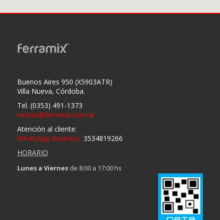
Buenos Aires 950 (X5903ATR)
Villa Nueva, Córdoba.
Tel. (0353) 491-1373
ventas@ferramix.com.ar
Atención al cliente:
WhatsApp Business:
3534819266
HORARIO
FERRAMIX DISTRIBUCIONES SRL
Lunes a Viernes
de 8:00 a 17:00 hs
Conocemos las exigencias de cada rubro y las necesidades de
cada especialidad, podés encontrar todo lo que necesitan en
nuestra tienda.